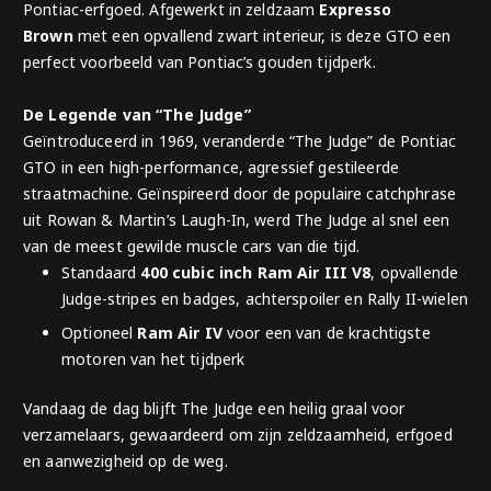
Pontiac-erfgoed. Afgewerkt in zeldzaam
Expresso
Brown
met een opvallend zwart interieur, is deze GTO een
perfect voorbeeld van Pontiac’s gouden tijdperk.
De Legende van “The Judge”
Geïntroduceerd in 1969, veranderde “The Judge” de Pontiac
GTO in een high-performance, agressief gestileerde
straatmachine. Geïnspireerd door de populaire catchphrase
uit
Rowan & Martin’s Laugh-In
, werd The Judge al snel een
van de meest gewilde muscle cars van die tijd.
Standaard
400 cubic inch Ram Air III V8
, opvallende
Judge-stripes en badges, achterspoiler en Rally II-wielen
Optioneel
Ram Air IV
voor een van de krachtigste
motoren van het tijdperk
Vandaag de dag blijft The Judge een heilig graal voor
verzamelaars, gewaardeerd om zijn zeldzaamheid, erfgoed
en aanwezigheid op de weg.