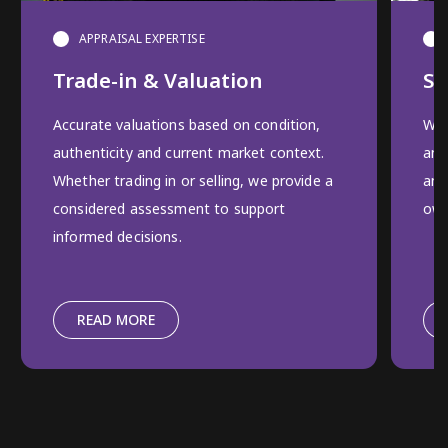
APPRAISAL EXPERTISE
Trade-in & Valuation
Se
Accurate valuations based on condition,
We 
authenticity and current market context.
and
Whether trading in or selling, we provide a
and
considered assessment to support
own
informed decisions.
READ MORE