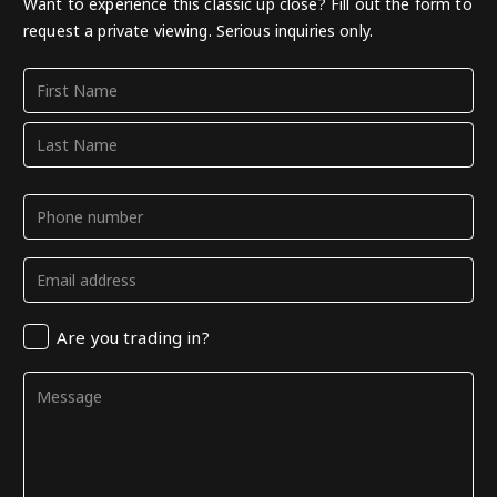
Want to experience this classic up close? Fill out the form to
request a private viewing. Serious inquiries only.
Name
(Required)
First
Last
Phone
(Required)
Email
(Required)
Trading
Are you trading in?
in
Comments
(Required)