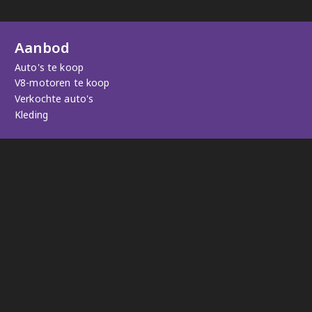
Aanbod
Auto's te koop
V8-motoren te koop
Verkochte auto's
Kleding
Diensten
Uw auto verkopen
Wereldwijd transport & Verscheping
Gepersonaliseerde autozoektocht
Kentekenservice
Inruil & Taxatie
Werkplaats
Upgrades
Onderhoud & Reparaties
Restauraties