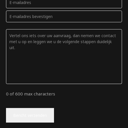
mail
Voer
(Verplicht)
e-
mailadres
Bevestig
Opmerkingen
in
e-
(Verplicht)
mailadres
0 of 600 max characters