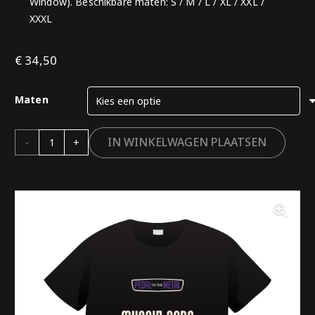
Window). Beschikbare maten: S / M / L / XL / XXL /
XXXL
€
34,50
Maten
PTTM
IN WINKELWAGEN PLAATSEN
Corvette
C2
zwart
T-
shirt
–
aantal